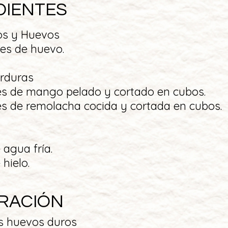
DIENTES
os y Huevos
es de huevo.
erduras
es de mango pelado y cortado en cubos.
es de remolacha cocida y cortada en cubos.
 agua fría.
hielo.
RACIÓN
os huevos duros