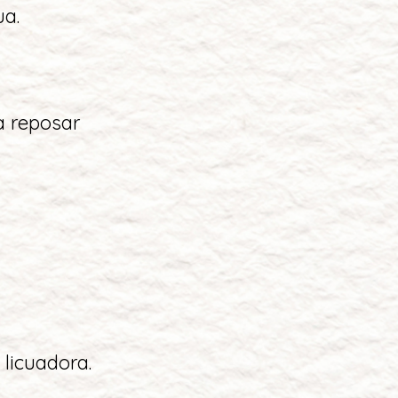
ua.
a reposar
 licuadora.