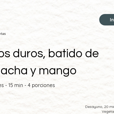
Empieza Aquí
Blog
Nosotros
Re
I
etas
s duros, batido de
lacha y mango
es - 15 min - 4 porciones
Desayuno, 20 mi
Vegeta