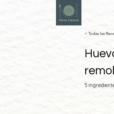
< Todas las Rec
Huevo
remo
5 ingredient