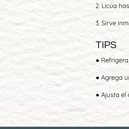
2. Licúa h
3. Sirve in
TIPS
● Refrigera
● Agrega un
● Ajusta el
Anterior