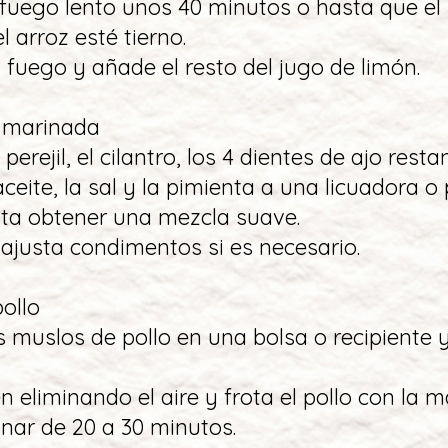
 fuego lento unos 40 minutos o hasta que el 
l arroz esté tierno.
el fuego y añade el resto del jugo de limón.
a marinada
 perejil, el cilantro, los 4 dientes de ajo resta
aceite, la sal y la pimienta a una licuadora o
sta obtener una mezcla suave.
 ajusta condimentos si es necesario.
pollo
os muslos de pollo en una bolsa o recipiente y
en eliminando el aire y frota el pollo con la 
inar de 20 a 30 minutos.