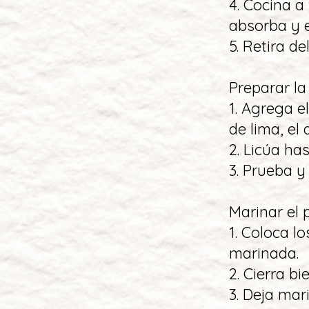
4. Cocina a
absorba y e
5. Retira d
Preparar l
1. Agrega el
de lima, el 
2. Licúa ha
3. Prueba y
Marinar el 
1. Coloca l
marinada.
2. Cierra bi
3. Deja mar