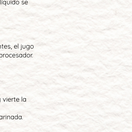
líquido se
ntes, el jugo
 procesador.
 vierte la
marinada.