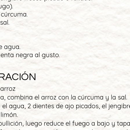
ugo).
e cúrcuma.
sal.
e agua.
ienta negra al gusto.
RACIÓN
 arroz
lla, combina el arroz con la cúrcuma y la sal.
a el agua, 2 dientes de ajo picados, el jengibr
 limón.
bullición, luego reduce el fuego a bajo y tapa