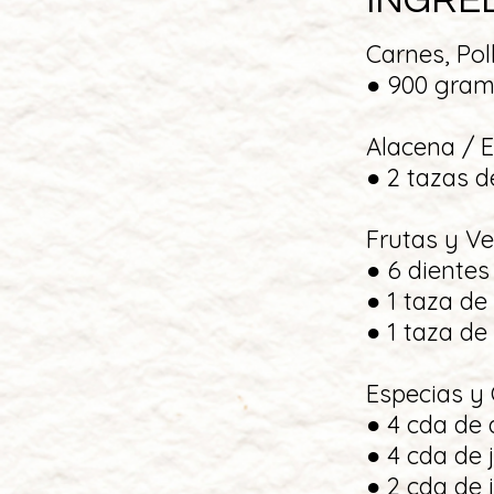
INGRE
Carnes, Po
● 900 gramo
Alacena / 
● 2 tazas d
Frutas y V
● 6 dientes
● 1 taza de 
● 1 taza de 
Especias y
● 4 cda de a
● 4 cda de 
● 2 cda de 