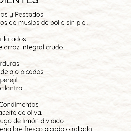
DIENTES
llos y Pescados
s de muslos de pollo sin piel.
Enlatados
e arroz integral crudo.
erduras
 de ajo picados.
perejil.
cilantro.
 Condimentos
ceite de oliva.
jugo de limón dividido.
jengibre fresco picado o rallado.