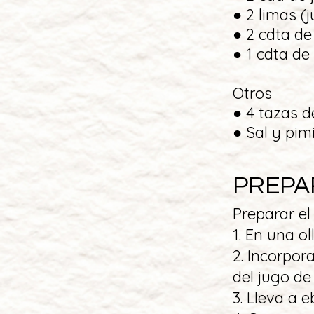
● 2 limas (j
● 2 cdta d
● 1 cdta de 
Otros
● 4 tazas d
● Sal y pim
PREPA
Preparar el
1. En una o
2. Incorpor
del jugo de
3. Lleva a e