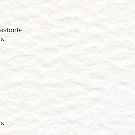
estante.
s,
s.