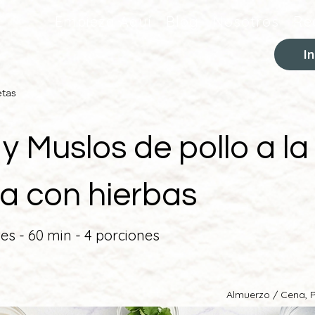
Empieza Aquí
Blog
Nosotros
Re
I
etas
 y Muslos de pollo a la
lla con hierbas
tes - 60 min - 4 porciones
Almuerzo / Cena, P