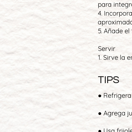
para integra
4. Incorpor
aproximada
5. Añade el
Servir
1. Sirve la 
TIPS
● Refrigera
● Agrega ju
● Usa frijo