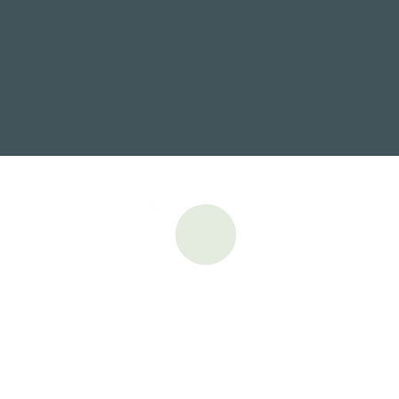
©Menús Cápsula 2026
Todos los derechos reservados
PREGUNTAS FRECUENTES
OLITICA DE PRIVACIDAD Y DISCLAIMER MÉDICO Y DE