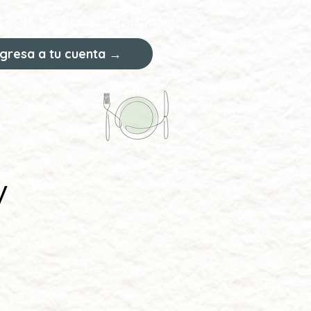
cetas
Menús Semanales
ngresa a tu cuenta →
y