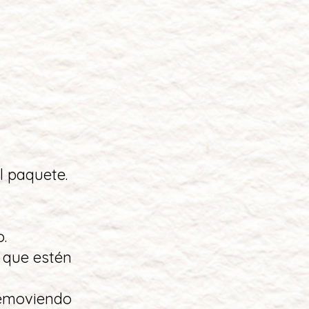
el paquete.
.
a que estén
 removiendo