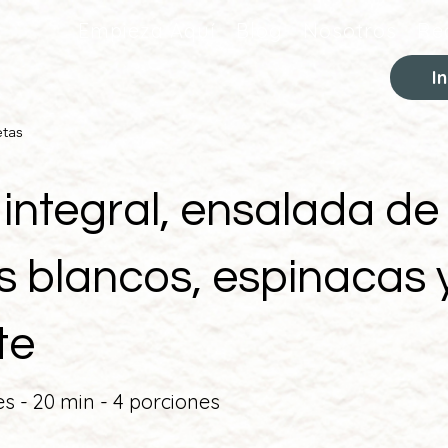
Empieza Aquí
Blog
Nosotros
Re
I
etas
 integral, ensalada de
les blancos, espinacas 
te
es - 20 min - 4 porciones