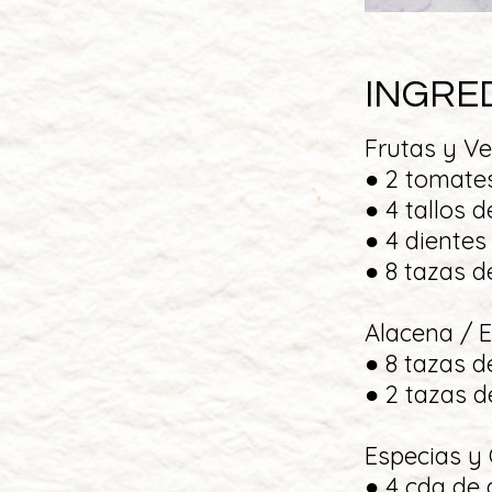
INGRE
Frutas y V
● 2 tomate
● 4 tallos 
● 4 dientes
● 8 tazas d
Alacena / 
● 8 tazas d
● 2 tazas de
Especias y
● 4 cda de 