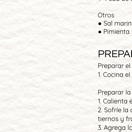
Otros
● Sal marin
● Pimienta 
PREPA
Preparar el
1. Cocina e
Preparar la
1. Calienta
2. Sofríe l
tiernos y f
3. Agrega l