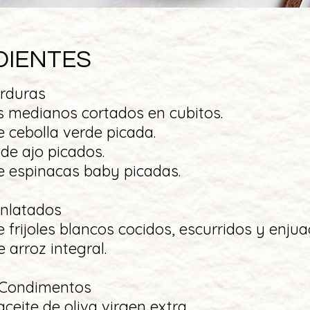
DIENTES
erduras
s medianos cortados en cubitos.
de cebolla verde picada.
 de ajo picados.
e espinacas baby picadas.
Enlatados
e frijoles blancos cocidos, escurridos y enju
 arroz integral.
 Condimentos
aceite de oliva virgen extra.