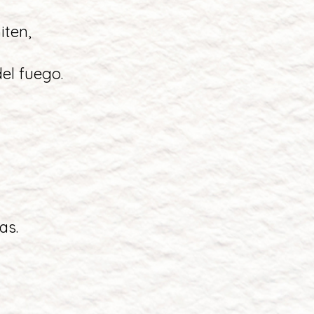
iten,
del fuego.
as.