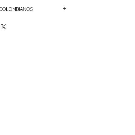
 COLOMBIANOS
LOMBIANOS CON PAY U AQUÍ
el pago en pesos colombianos, 
mente utilizando el  enlace 