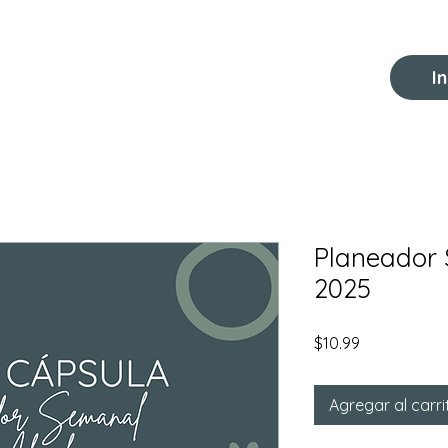
Empieza Aquí
Blog
Nosotros
Re
I
Planeador 
2025
Precio
$10.99
Agregar al carri