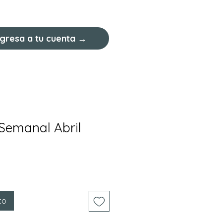
cetas
Menús Semanales
ngresa a tu cuenta →
Semanal Abril
to