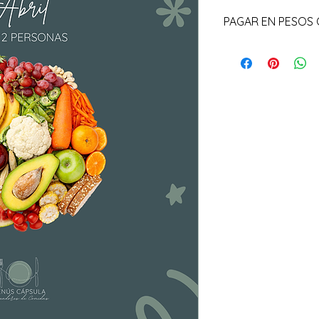
PAGAR EN PESOS
PAGA
 EN PESOS CO
Si
 deseas realizar 
puedes hacerlo fácil
anterior.