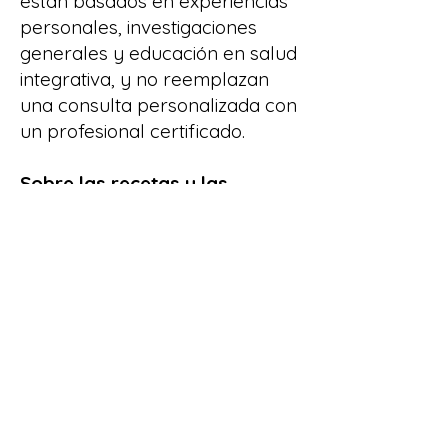
están basados en experiencias
personales, investigaciones
generales y educación en salud
integrativa, y no reemplazan
una consulta personalizada con
un profesional certificado.
Sobre las recetas y las
imágenes:
Las recetas han sido inspiradas
en distintas fuentes confiables y
adaptadas al estilo propio de la
metodología Menú Cápsula
(uso eficiente de pocos
ingredientes para múltiples
comidas).
Algunas de las imágenes