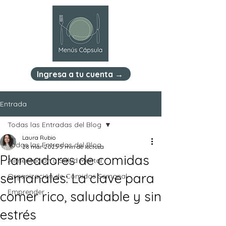
Ingresa a tu cuenta →
Entrada
Todas las Entradas del Blog
Laura Rubio
Todas las Entradas del Blog
28 mar 2025
5 min de lectura
Planeadores de comidas
Alimentación y Salud Mental
semanales: La clave para
Organización de Comidas Semanal
Emprender
comer rico, saludable y sin
estrés